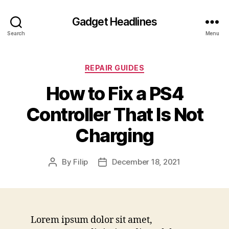
Gadget Headlines
Search
Menu
Categories
REPAIR GUIDES
How to Fix a PS4
Controller That Is Not
Charging
By
Filip
December 18, 2021
Post
Post
author
date
Lorem ipsum dolor sit amet,