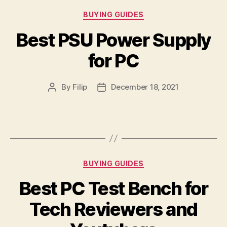
Categories
BUYING GUIDES
Best PSU Power Supply
for PC
By
Filip
December 18, 2021
Post
Post
author
date
Categories
BUYING GUIDES
Best PC Test Bench for
Tech Reviewers and