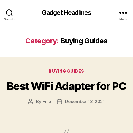
Gadget Headlines
Search
Menu
Category:
Buying Guides
Categories
BUYING GUIDES
Best WiFi Adapter for PC
By
Filip
December 18, 2021
Post
Post
author
date