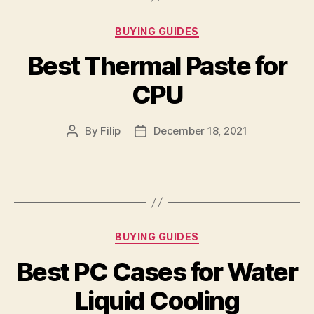
Categories
BUYING GUIDES
Best Thermal Paste for
CPU
By
Filip
December 18, 2021
Post
Post
author
date
Categories
BUYING GUIDES
Best PC Cases for Water
Liquid Cooling